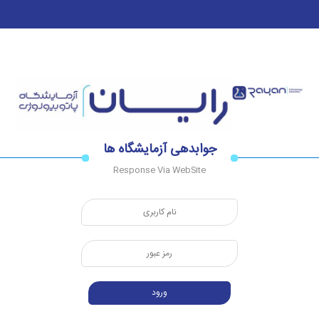
☰
صفحه
اصلی
جوابدهی
آنلاین
جوابدهی آزمایشگاه ها
Response Via WebSite
جوابدهی
مراجعین
جوابدهی
آزمایشگاه
ها
جوابدهی
پزشکان