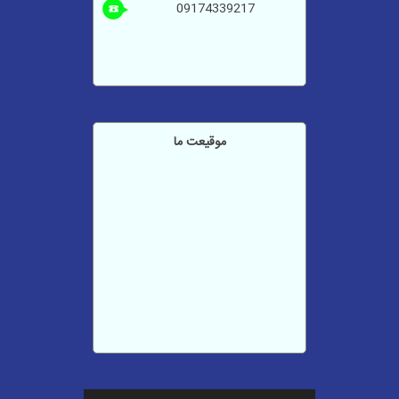
09174339217
موقیعت ما