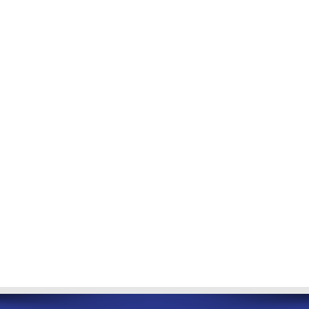
راهنمای
جوابدهی
خدمات
کلینیکال
آزمایشات
اخبار
آزمایشگاه
استخدام
درباره
ما
منشور
آزمایشگاه
تاریخچه