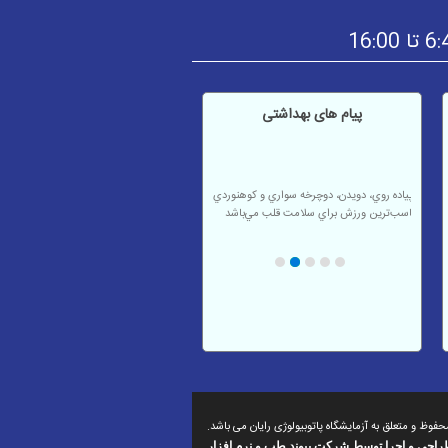
پیام های بهداشتی
شنا، پياده روي، دويدن، دوچرخه سواري و كوهنوردي
مناسب‌ترين ورزش براي سلامت قلب مي‌باشد
پس از هربار حمام كردن گوشهاي خود را با حوله
تميز خشك كنيد.
مصرف مايعات فراوان، سبزيها و ميوه‌ها جهت
پيشگيري از بروز و يا تشديد جوشها.
دستهاي آلوده و كثيف را به چشم نماليد.
ورزش منظم اضطراب بيماران را تا 20% كاهش
مي‌دهد.
وظ و متعلق به آزمايشگاه پاتوبیولوژی رایان می باشد.
راحی و اجرا توسط
شرکت پیوند طب و نرم افزار