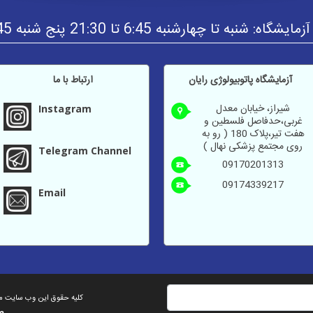
نبه تا چهارشنبه 6:45 تا 21:30 پنج شنبه 6:45 تا 16:00
آزمايشگاه پاتوبیولوژی رایان
ارتباط با ما
شیراز، خیابان معدل
Instagram
غربی،حدفاصل فلسطین و
هفت تیر،پلاک 180 ( رو به
روی مجتمع پزشکی نهال )
Telegram Channel
09170201313
09174339217
Email
کلیه حقوق این وب سایت محف
ط